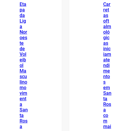
Eta
Car
pa
ret
da
as
Lig
oft
a
alm
Nor
oló
oes
gic
te
as
de
inic
Vol
iam
eib
ate
ol
ndi
Ma
me
scu
nto
lino
s
mo
em
vim
San
ent
ta
a
Ros
San
a
ta
co
Ros
m
a
mai