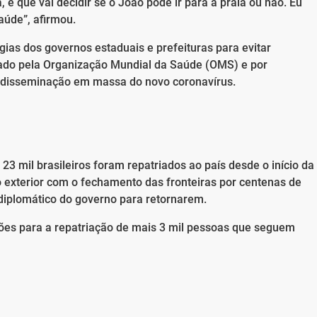
é que vai decidir se o João pode ir para a praia ou não. Eu
aúde”, afirmou.
gias dos governos estaduais e prefeituras para evitar
rado pela Organização Mundial da Saúde (OMS) e por
ar disseminação em massa do novo coronavírus.
23 mil brasileiros foram repatriados ao país desde o início da
 exterior com o fechamento das fronteiras por centenas de
 diplomático do governo para retornarem.
hões para a repatriação de mais 3 mil pessoas que seguem