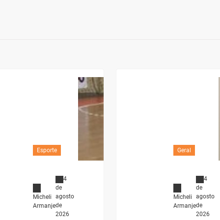
Esporte
Geral
4
4
de
de
agosto
agosto
Micheli
Micheli
de
de
Armanje
Armanje
2026
2026