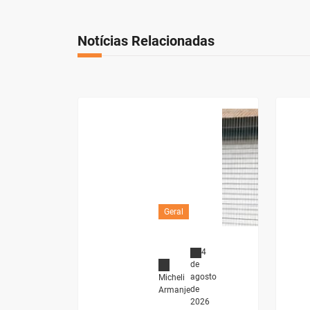
Notícias Relacionadas
Geral
4
de
agosto
Micheli
de
Armanje
2026