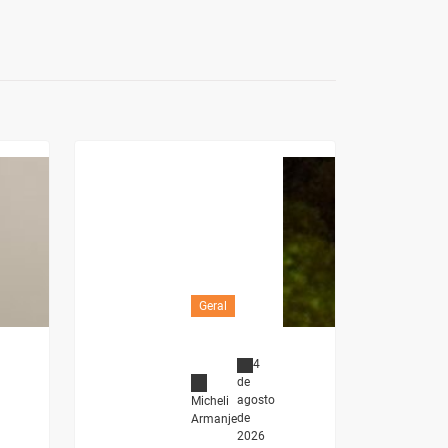
Geral
4
de
agosto
Micheli
de
Armanje
2026