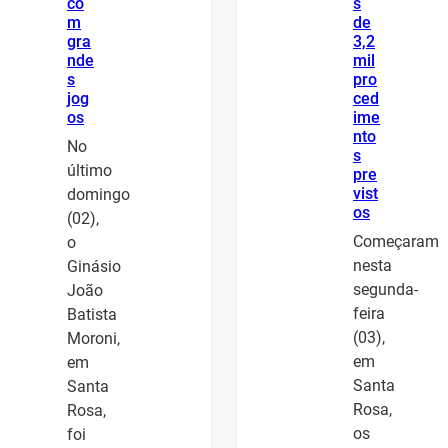
co
s
m
de
gra
3,2
nde
mil
s
pro
jog
ced
os
ime
nto
No
s
último
pre
vist
domingo
os
(02),
Começaram
o
nesta
Ginásio
segunda-
João
feira
Batista
(03),
Moroni,
em
em
Santa
Santa
Rosa,
Rosa,
os
foi