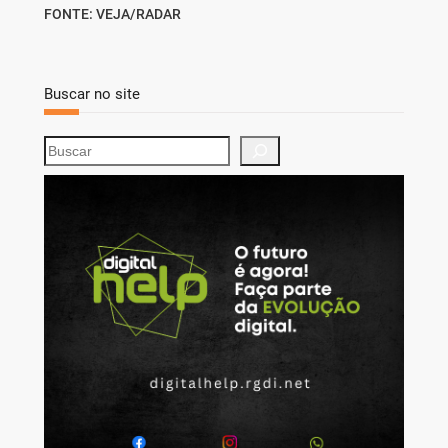
FONTE: VEJA/RADAR
Buscar no site
S
e
a
r
c
h