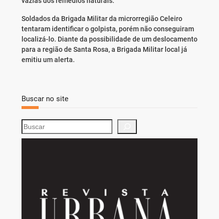
vazias dos remédios naturais.
Soldados da Brigada Militar da microrregião Celeiro
tentaram identificar o golpista, porém não conseguiram
localizá-lo. Diante da possibilidade de um deslocamento
para a região de Santa Rosa, a Brigada Militar local já
emitiu um alerta.
Buscar no site
S
e
a
r
c
h