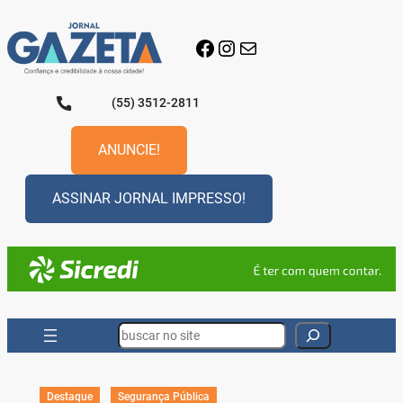
Pular
para
Facebook
Instagram
E-mail
o
conteúdo
(55) 3512-2811
ANUNCIE!
ASSINAR JORNAL IMPRESSO!
Search
Destaque
Segurança Pública