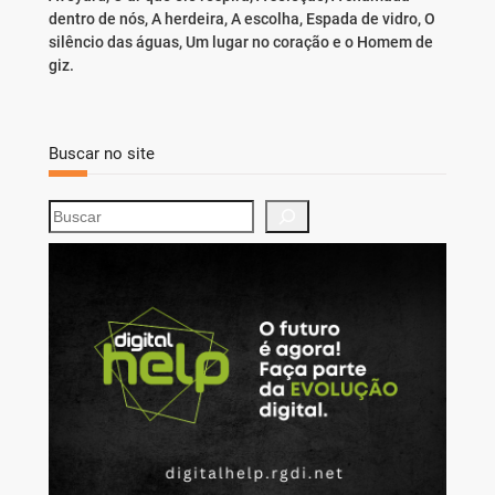
dentro de nós, A herdeira, A escolha, Espada de vidro, O
silêncio das águas, Um lugar no coração e o Homem de
giz.
Buscar no site
S
e
a
r
c
h