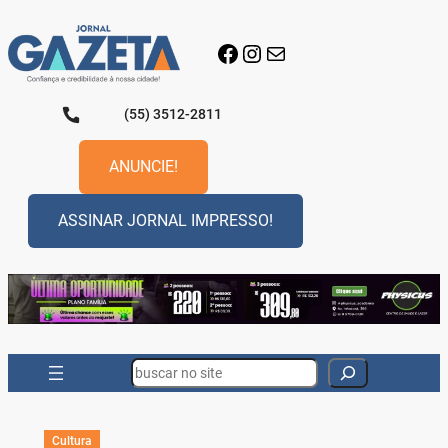
Pular
para
Facebook
Instagram
E-mail
o
conteúdo
(55) 3512-2811
ANUNCIE!
ASSINAR JORNAL IMPRESSO!
Search
Cultura