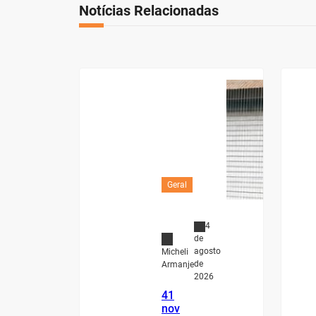
Notícias Relacionadas
Geral
4
de
agosto
Micheli
de
Armanje
2026
41
nov