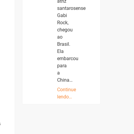
atriz
santarosense
Gabi
Rock,
chegou
ao
Brasil.
Ela
embarcou
para
a
China…
Continue
lendo…
s