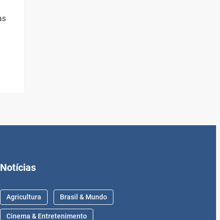
as
Notícias
Agricultura
Brasil & Mundo
Cinema & Entretenimento