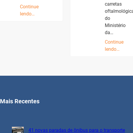
carretas
Continue
oftalmológic
lendo…
do
Ministério
da…
Continue
lendo…
Mais Recentes
41 novas paradas de ônibus para o transporte