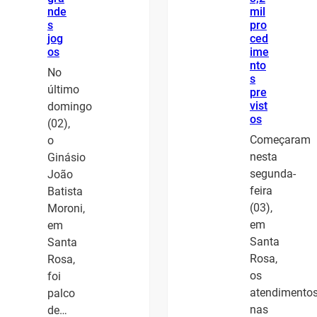
nde
mil
s
pro
jog
ced
os
ime
nto
No
s
último
pre
vist
domingo
os
(02),
Começaram
o
nesta
Ginásio
segunda-
João
feira
Batista
(03),
Moroni,
em
em
Santa
Santa
Rosa,
Rosa,
os
foi
atendimento
palco
nas
de…