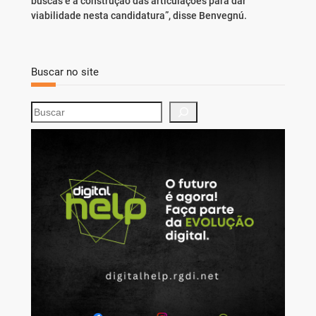
buscas e a construção das articulações para dar
viabilidade nesta candidatura”, disse Benvegnú.
Buscar no site
S
e
a
r
c
h