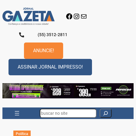
Pular
para
Facebook
Instagram
E-mail
o
conteúdo
(55) 3512-2811
ANUNCIE!
ASSINAR JORNAL IMPRESSO!
Search
Política