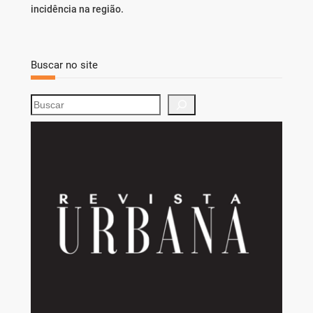
incidência na região.
Buscar no site
S
e
a
r
c
h