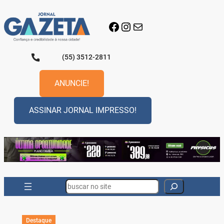
Pular
para
Facebook
Instagram
E-mail
o
conteúdo
(55) 3512-2811
ANUNCIE!
ASSINAR JORNAL IMPRESSO!
Search
Destaque