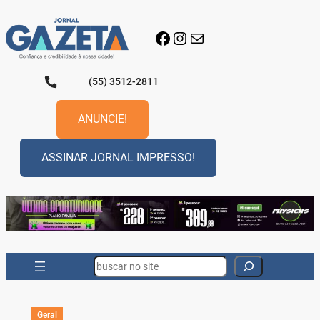
Pular
para
Facebook
Instagram
E-mail
o
conteúdo
(55) 3512-2811
ANUNCIE!
ASSINAR JORNAL IMPRESSO!
Search
Geral