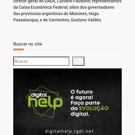
Diretor-geral do DAER, Luciano Faustino; representantes
da Caixa Econômica Federal; além dos governadores
das províncias argentinas de Misiones, Hugo
Passalacqua, e de Corrientes, Gustavo Valdés.
Buscar no site
S
e
a
r
c
h