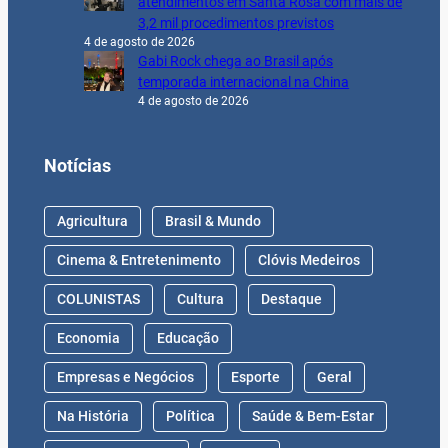
atendimentos em Santa Rosa com mais de
3,2 mil procedimentos previstos
4 de agosto de 2026
Gabi Rock chega ao Brasil após
temporada internacional na China
4 de agosto de 2026
Notícias
Agricultura
Brasil & Mundo
Cinema & Entretenimento
Clóvis Medeiros
COLUNISTAS
Cultura
Destaque
Economia
Educação
Empresas e Negócios
Esporte
Geral
Na História
Política
Saúde & Bem-Estar