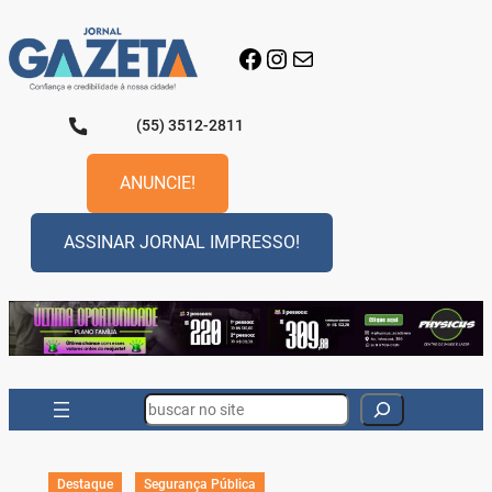
Pular
para
Facebook
Instagram
E-mail
o
conteúdo
(55) 3512-2811
ANUNCIE!
ASSINAR JORNAL IMPRESSO!
Search
Destaque
Segurança Pública