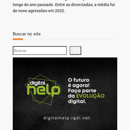
longo do ano passado. Entre as divorciadas, a média foi
de nove agressões em 2022.
Buscar no site
S
e
a
r
c
h