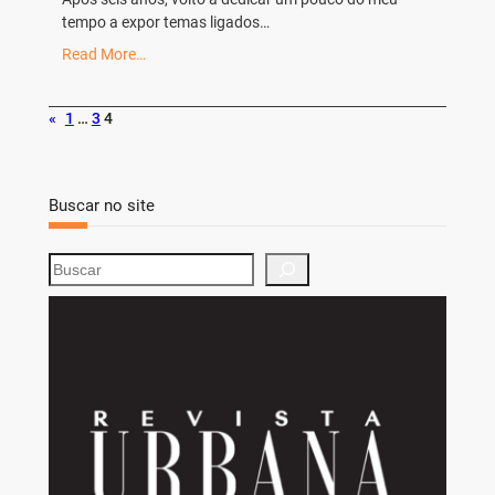
tempo a expor temas ligados…
Read More…
«
1
…
3
4
Buscar no site
S
e
a
r
c
h