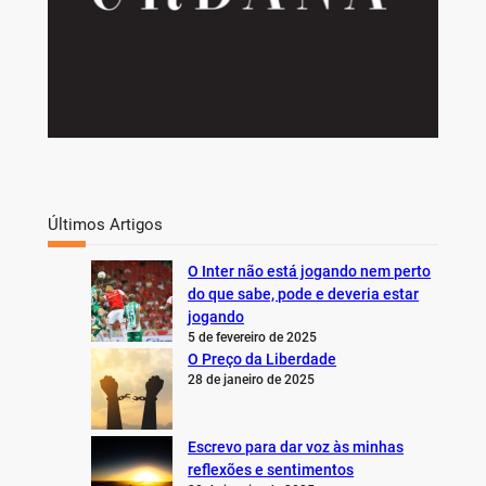
Últimos Artigos
O Inter não está jogando nem perto
do que sabe, pode e deveria estar
jogando
5 de fevereiro de 2025
O Preço da Liberdade
28 de janeiro de 2025
Escrevo para dar voz às minhas
reflexões e sentimentos