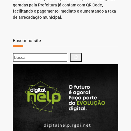
geradas pela Prefeitura já contam com QR Code,
facilitando o pagamento imediato e aumentando a taxa
de arrecadação municipal.
Buscar no site
S
e
a
r
c
h