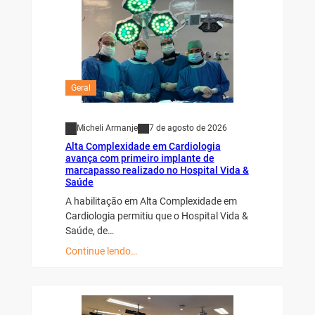
Geral
Micheli Armanje
7 de agosto de 2026
Alta Complexidade em Cardiologia
avança com primeiro implante de
marcapasso realizado no Hospital Vida &
Saúde
A habilitação em Alta Complexidade em
Cardiologia permitiu que o Hospital Vida &
Saúde, de…
Continue lendo…