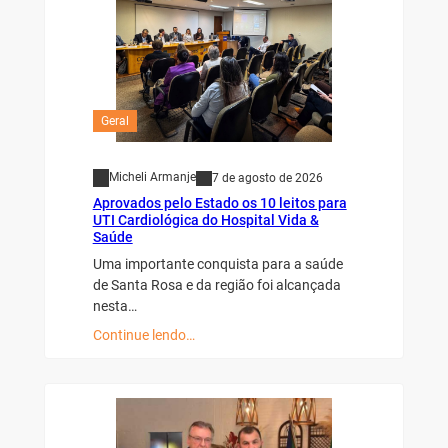
Geral
Micheli Armanje
7 de agosto de 2026
Aprovados pelo Estado os 10 leitos para
UTI Cardiológica do Hospital Vida &
Saúde
Uma importante conquista para a saúde
de Santa Rosa e da região foi alcançada
nesta…
Continue lendo…