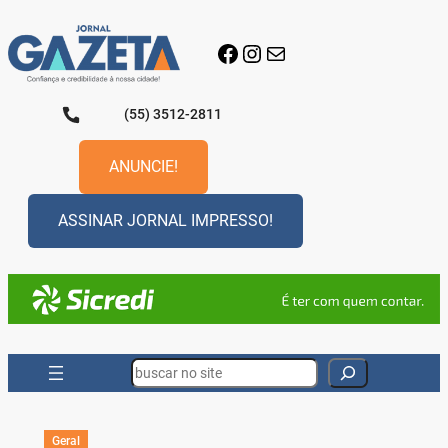
Pular
para
Facebook
Instagram
E-mail
o
conteúdo
(55) 3512-2811
ANUNCIE!
ASSINAR JORNAL IMPRESSO!
Search
Geral