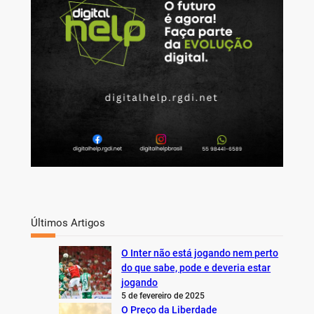
h
Últimos Artigos
O Inter não está jogando nem perto
do que sabe, pode e deveria estar
jogando
5 de fevereiro de 2025
O Preço da Liberdade