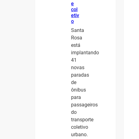
e
col
etiv
o
Santa
Rosa
está
implantando
41
novas
paradas
de
ônibus
para
passageiros
do
transporte
coletivo
urbano.