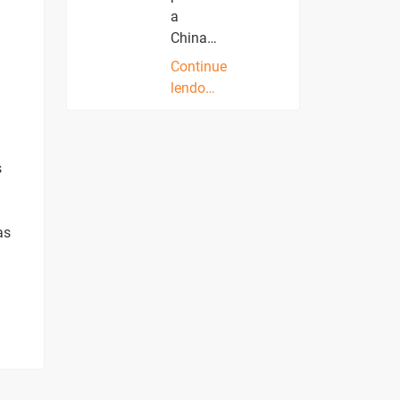
a
China…
Continue
lendo…
s
as