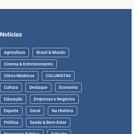
Notícias
Agricultura
Brasil & Mundo
Cinema & Entretenimento
Clóvis Medeiros
COLUNISTAS
Cultura
Destaque
Economia
Educação
Empresas e Negócios
Esporte
Geral
Na História
Política
Saúde & Bem-Estar