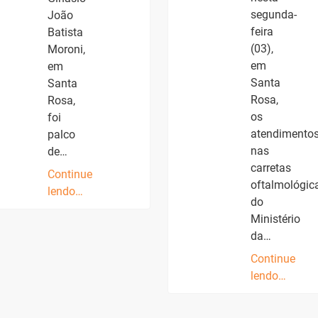
segunda-
João
feira
Batista
(03),
Moroni,
em
em
Santa
Santa
Rosa,
Rosa,
os
foi
atendimento
palco
nas
de…
carretas
Continue
oftalmológic
lendo…
do
Ministério
da…
Continue
lendo…