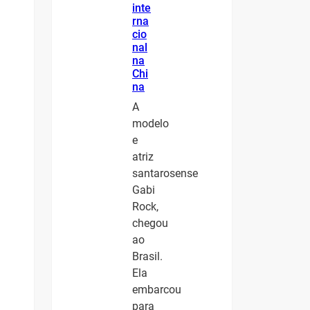
inte
rna
cio
nal
na
Chi
na
A
modelo
e
atriz
santarosense
Gabi
Rock,
chegou
ao
Brasil.
Ela
embarcou
para