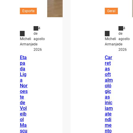
Esporte
Geral
4
4
de
de
agosto
agosto
Micheli
Micheli
de
de
Armanje
Armanje
2026
2026
Eta
Car
pa
ret
da
as
Lig
oft
a
alm
Nor
oló
oes
gic
te
as
de
inic
Vol
iam
eib
ate
ol
ndi
Ma
me
scu
nto