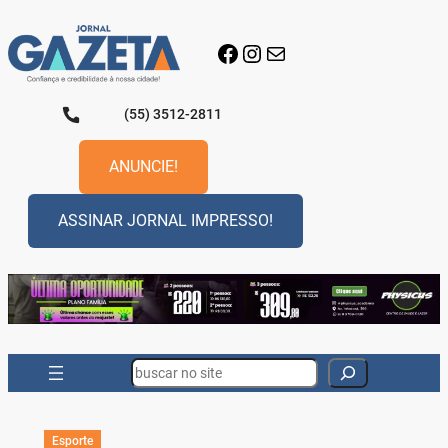
Pular
para
Facebook
Instagram
E-mail
o
conteúdo
(55) 3512-2811
ANUNCIE!
ASSINAR JORNAL IMPRESSO!
Search
Esporte