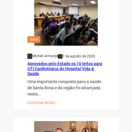
Geral
Micheli Armanje
7 de agosto de 2026
Aprovados pelo Estado os 10 leitos para
UTI Cardiológica do Hospital Vida &
Saúde
Uma importante conquista para a saúde
de Santa Rosa e da região foi alcançada
nesta…
Continue lendo…