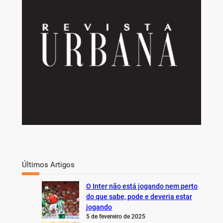
h
Últimos Artigos
O Inter não está jogando nem perto
do que sabe, pode e deveria estar
jogando
5 de fevereiro de 2025