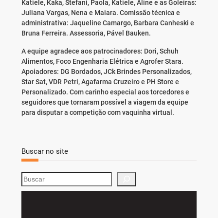
Katiele, Kaka, Stefani, Paola, Katiele, Aline e as Goleiras:
Juliana Vargas, Nena e Maiara. Comissão técnica e
administrativa: Jaqueline Camargo, Barbara Canheski e
Bruna Ferreira. Assessoria, Pável Bauken.
A equipe agradece aos patrocinadores: Dori, Schuh
Alimentos, Foco Engenharia Elétrica e Agrofer Stara.
Apoiadores: DG Bordados, JCk Brindes Personalizados,
Star Sat, VDR Petri, Agafarma Cruzeiro e PH Store e
Personalizado. Com carinho especial aos torcedores e
seguidores que tornaram possível a viagem da equipe
para disputar a competição com vaquinha virtual.
Buscar no site
S
e
a
r
c