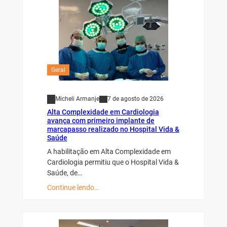
Geral
Micheli Armanje
7 de agosto de 2026
Alta Complexidade em Cardiologia
avança com primeiro implante de
marcapasso realizado no Hospital Vida &
Saúde
A habilitação em Alta Complexidade em
Cardiologia permitiu que o Hospital Vida &
Saúde, de…
Continue lendo…