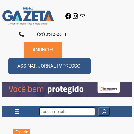
Pular
para
Facebook
Instagram
E-mail
o
conteúdo
(55) 3512-2811
ANUNCIE!
ASSINAR JORNAL IMPRESSO!
Search
Esporte