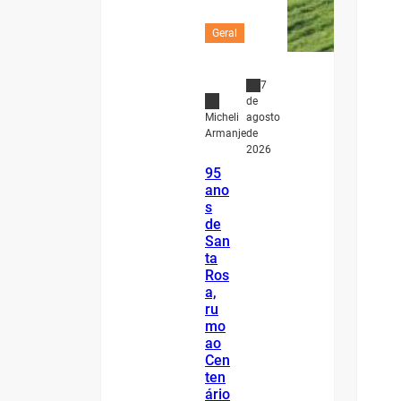
Geral
7
de
agosto
Micheli
de
Armanje
2026
95
ano
s
de
San
ta
Ros
a,
ru
mo
ao
Cen
ten
ário