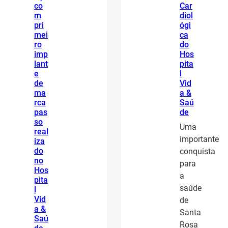
co
Car
m
diol
pri
ógi
mei
ca
ro
do
imp
Hos
lant
pita
e
l
de
Vid
ma
a &
rca
Saú
pas
de
so
Uma
real
importante
iza
do
conquista
no
para
Hos
a
pita
saúde
l
Vid
de
a &
Santa
Saú
Rosa