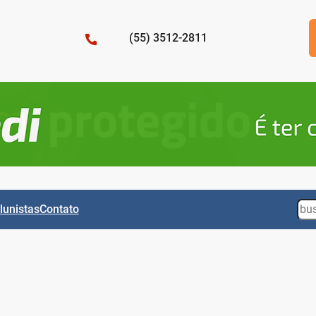
(55) 3512-2811
Sea
lunistas
Contato