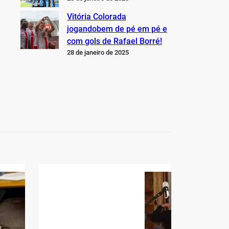
Vitória Colorada
jogandobem de pé em pé e
com gols de Rafael Borré!
28 de janeiro de 2025