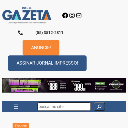
Pular
para
Facebook
Instagram
E-mail
o
conteúdo
(55) 3512-2811
ANUNCIE!
ASSINAR JORNAL IMPRESSO!
Search
Esporte