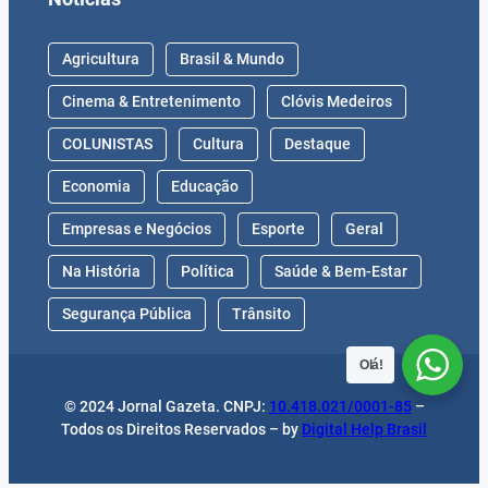
Agricultura
Brasil & Mundo
Cinema & Entretenimento
Clóvis Medeiros
COLUNISTAS
Cultura
Destaque
Economia
Educação
Empresas e Negócios
Esporte
Geral
Na História
Política
Saúde & Bem-Estar
Segurança Pública
Trânsito
Olá!
© 2024 Jornal Gazeta. CNPJ:
10.418.021/0001-85
–
Todos os Direitos Reservados – by
Digital Help Brasil