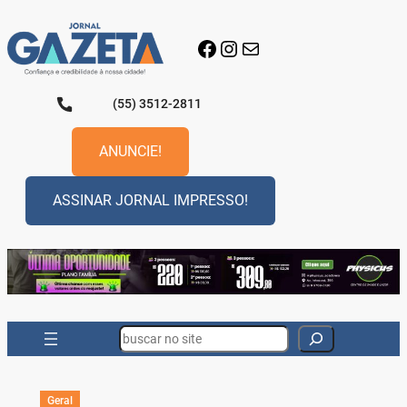
Pular
para
Facebook
Instagram
E-mail
o
conteúdo
(55) 3512-2811
ANUNCIE!
ASSINAR JORNAL IMPRESSO!
Search
Geral