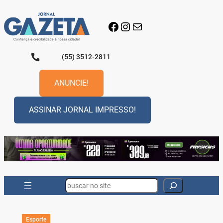
Pular
para
Facebook
Instagram
E-mail
o
conteúdo
(55) 3512-2811
ANUNCIE!
ASSINAR JORNAL IMPRESSO!
Search
Esporte