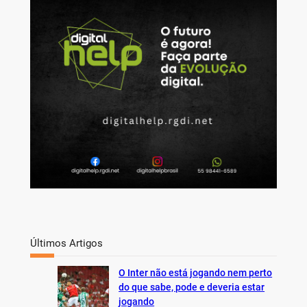
r
c
h
Últimos Artigos
O Inter não está jogando nem perto
do que sabe, pode e deveria estar
jogando