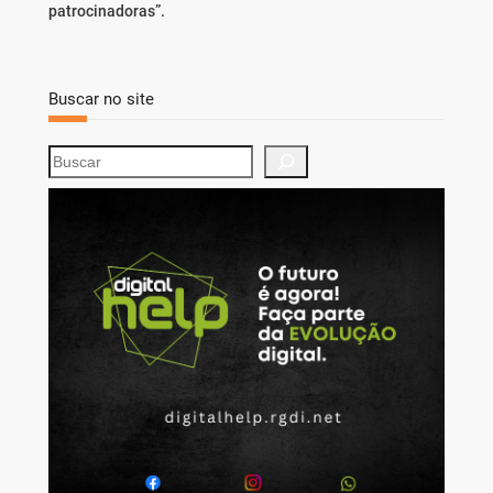
patrocinadoras”.
Buscar no site
S
e
a
r
c
h