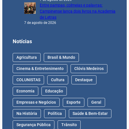
Entre pampas, colmeias e palavras:
Campinense lança dois livros na Academia
de Letras
7 de agosto de 2026
Notícias
Agricultura
Brasil & Mundo
Cinema & Entretenimento
Clóvis Medeiros
COLUNISTAS
Cultura
Destaque
Economia
Educação
Empresas e Negócios
Esporte
Geral
Na História
Política
Saúde & Bem-Estar
Segurança Pública
Trânsito