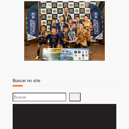
Buscar no site
S
e
a
r
c
h