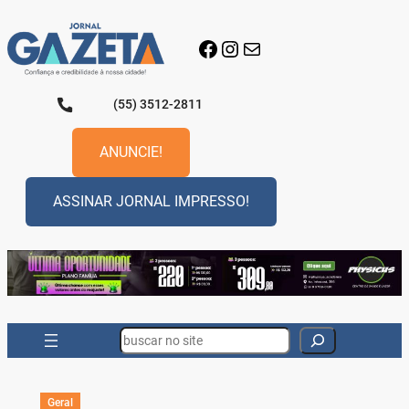
Pular
para
Facebook
Instagram
E-mail
o
conteúdo
(55) 3512-2811
ANUNCIE!
ASSINAR JORNAL IMPRESSO!
Search
Geral