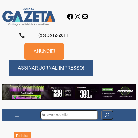
Pular
para
Facebook
Instagram
E-mail
o
conteúdo
(55) 3512-2811
ANUNCIE!
ASSINAR JORNAL IMPRESSO!
Search
Política