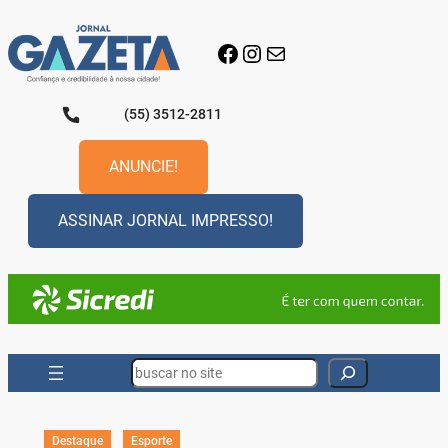
Pular
para
Facebook
Instagram
E-mail
o
conteúdo
(55) 3512-2811
ANUNCIE!
ASSINAR JORNAL IMPRESSO!
Search
Destaque
Esporte