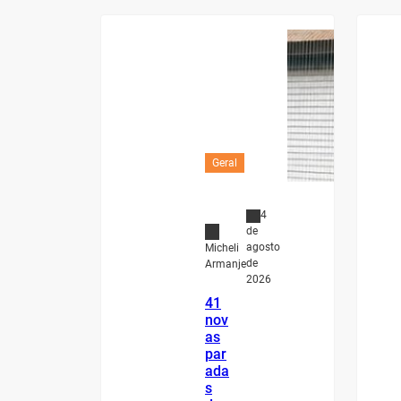
Geral
4
de
agosto
Micheli
de
Armanje
2026
41
nov
as
par
ada
s