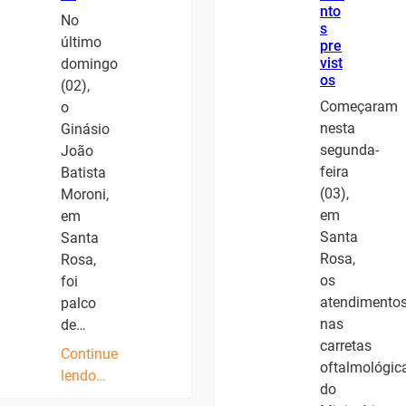
nto
No
s
último
pre
vist
domingo
os
(02),
Começaram
o
nesta
Ginásio
segunda-
João
feira
Batista
(03),
Moroni,
em
em
Santa
Santa
Rosa,
Rosa,
os
foi
atendimento
palco
nas
de…
carretas
Continue
oftalmológic
lendo…
do