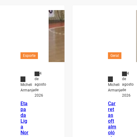
Esporte
Geral
4
4
de
de
agosto
agosto
Micheli
Micheli
de
de
Armanje
Armanje
2026
2026
Eta
Car
pa
ret
da
as
Lig
oft
a
alm
Nor
oló