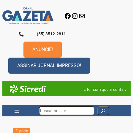
Pular
para
Facebook
Instagram
E-mail
o
conteúdo
(55) 3512-2811
ANUNCIE!
ASSINAR JORNAL IMPRESSO!
Search
Esporte