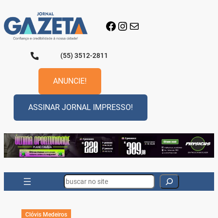
Pular
para
Facebook
Instagram
E-mail
o
conteúdo
(55) 3512-2811
ANUNCIE!
ASSINAR JORNAL IMPRESSO!
Search
Clóvis Medeiros