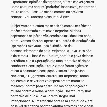
Exporíamos opiniões divergentes, outras convergentes.
Como costumo ser um “parlador” incansável, me tornaria
muito chato. Disse: lê minha crônica na próxima
semana. Vou abordar o assunto. À ele!
Subjetivamente estou me sentindo como um africano
recém embarcado num navio negreiro. Minhas
esperanças na pátria vão sendo destruídas uma após
outra. Vamos abordar apenas a questão da anulação da
Operação Lava Jato. Isso é simbólico do
desmantelamento do país. Vejamos. A Lava Jato não
existe mais. E isso é muito ruim, porque o povo de bem
acreditou que a Operação era uma tentativa séria de
combater a corrupção. O que vimos foram ações de
minar o combate à corrupção. Juntos, Congresso
Nacional, STF, governo, autarquias, imprensa, todos
aqueles que deveriam zelar pela ordem moral se
mancomunaram para destruir a maior operação no
mundo contra o roubo, a corrupção. Construíram, uma
narrativa de que a Lava Jato foi ilegal, mal
intencionada. Num trabalho com essa amplitude é até
possível que tenha ocorrido algum erro mas não é com