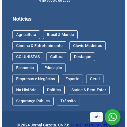
4 de agosto de 2026
Notícias
Agricultura
Brasil & Mundo
Cinema & Entretenimento
Clóvis Medeiros
COLUNISTAS
Cultura
Destaque
Economia
Educação
Empresas e Negócios
Esporte
Geral
Na História
Política
Saúde & Bem-Estar
Segurança Pública
Trânsito
Olá!
© 2024 Jornal Gazeta. CNPJ:
10.418.021/0001-85
–