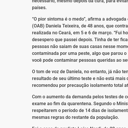
necessário, mesmo depois da cura, para evit
países.
“O pior sintoma é o medo”, afirma a advogada
(OAB) Daniela Teixeira, de 48 anos, que contr
realizada no Ceará, em 5 e 6 de março. “Fui h
desespero que passei depois. Tinha de ter fi
pessoas não saiam de suas casas nesse moment
contaminada por uma peste, algo que parou o 
você pode contaminar pessoas queridas ao seu 
O tom de voz de Daniela, no entanto, já não t
resultado de seu último teste e não está mais 
recomendou por precaução isolamento total até
Com o aumento da demanda pelos testes de co
exame ao fim da quarentena. Segundo o Ministé
respeitarem o período de 14 dias de isolament
mesmas regras do restante da população.