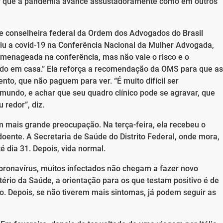
ar que a pandemia avance assustadoramente como em outros
 e conselheira federal da Ordem dos Advogados do Brasil
aiu a covid-19 na Conferência Nacional da Mulher Advogada,
omenageada na conferência, mas não vale o risco e o
cado em casa.” Ela reforça a recomendação da OMS para que as
o, que não paguem para ver. “É muito difícil ser
mundo, e achar que seu quadro clínico pode se agravar, que
redor”, diz.
em mais grande preocupação. Na terça-feira, ela recebeu o
doente. A Secretaria de Saúde do Distrito Federal, onde mora,
 dia 31. Depois, vida normal.
ronavírus, muitos infectados não chegam a fazer novo
rio da Saúde, a orientação para os que testam positivo é de
o. Depois, se não tiverem mais sintomas, já podem seguir as