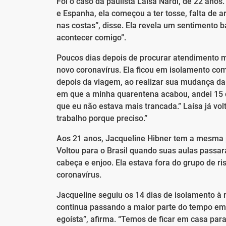
Foi o caso da paulista Laísa Nardi, de 22 anos.
e Espanha, ela começou a ter tosse, falta de a
nas costas”, disse. Ela revela um sentimento 
acontecer comigo”.
Poucos dias depois de procurar atendimento mé
novo coronavírus. Ela ficou em isolamento c
depois da viagem, ao realizar sua mudança da 
em que a minha quarentena acabou, andei 15 qu
que eu não estava mais trancada.” Laísa já vol
trabalho porque preciso.”
Aos 21 anos, Jacqueline Hibner tem a mesma p
Voltou para o Brasil quando suas aulas passar
cabeça e enjoo. Ela estava fora do grupo de ri
coronavírus.
Jacqueline seguiu os 14 dias de isolamento à
continua passando a maior parte do tempo em 
egoísta”, afirma. “Temos de ficar em casa par