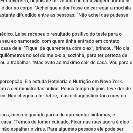
 Em fevereiro, depois de ter voltado de uma viagem por Itália
r e dor no corpo. “Achei que a dor fosse de carregar a mochila
bastante difundido entre as pessoas: “Não achei que pudesse
dico, Laísa recebeu o resultado positivo do teste para o
om seu ex-namorado, com quem tinha entrado em contato
casa dele. “Fiquei de quarentena com o ex”, brincou. “No dia
ilômetros no sol do meio-dia, sozinha, para ter certeza de
tou a trabalhar. “Mas evito ao máximo sair de casa. Vou para o
ercepção. Ela estuda Hotelaria e Nutrição em Nova York.
am a ser ministradas online. Pouco tempo depois, teve dor de
sco. Não chegou a ter febre, mas o diagnóstico foi o mesmo:
 risca, mesmo quando parou de apresentar sintomas, e
casa. “Temos de tomar cuidado. Ficar nas ruas agora é algo
a não espalhar o vírus. Para algumas pessoas ele pode ser