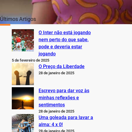
Últimos Artigos
O Inter não está jogando
nem perto do que sabe,
pode e deveria estar
jogando
5 de fevereiro de 2025
O Preço da Liberdade
28 de janeiro de 2025
Escrevo para dar voz às
minhas reflexões e
sentimentos
28 de janeiro de 2025
Uma goleada para lavar a
alma: 4 x 0!
28 de janeiro de 2025