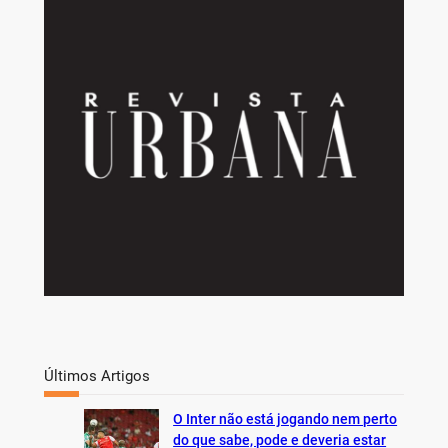
a
r
c
h
Últimos Artigos
O Inter não está jogando nem perto
do que sabe, pode e deveria estar