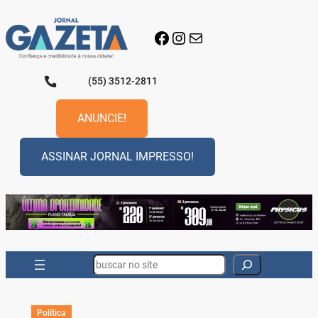
Pular
para
Facebook
Instagram
E-mail
o
conteúdo
(55) 3512-2811
ANUNCIE!
ASSINAR JORNAL IMPRESSO!
Search
Política