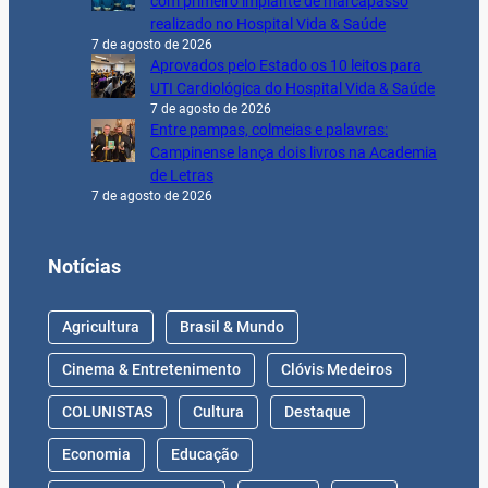
com primeiro implante de marcapasso
realizado no Hospital Vida & Saúde
7 de agosto de 2026
Aprovados pelo Estado os 10 leitos para
UTI Cardiológica do Hospital Vida & Saúde
7 de agosto de 2026
Entre pampas, colmeias e palavras:
Campinense lança dois livros na Academia
de Letras
7 de agosto de 2026
Notícias
Agricultura
Brasil & Mundo
Cinema & Entretenimento
Clóvis Medeiros
COLUNISTAS
Cultura
Destaque
Economia
Educação