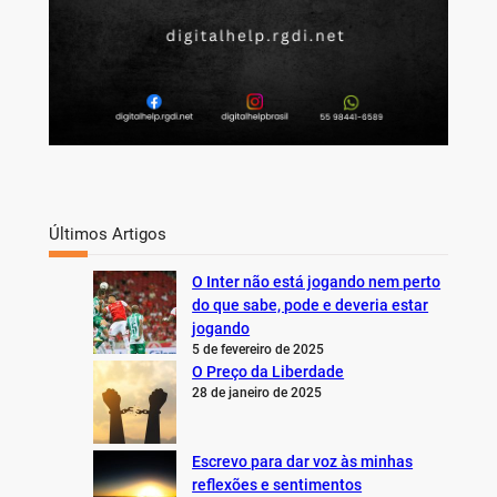
Últimos Artigos
O Inter não está jogando nem perto
do que sabe, pode e deveria estar
jogando
5 de fevereiro de 2025
O Preço da Liberdade
28 de janeiro de 2025
Escrevo para dar voz às minhas
reflexões e sentimentos