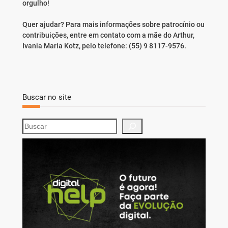
orgulho!
Quer ajudar? Para mais informações sobre patrocínio ou
contribuições, entre em contato com a mãe do Arthur,
Ivania Maria Kotz, pelo telefone: (55) 9 8117-9576.
Buscar no site
S
e
a
r
c
h