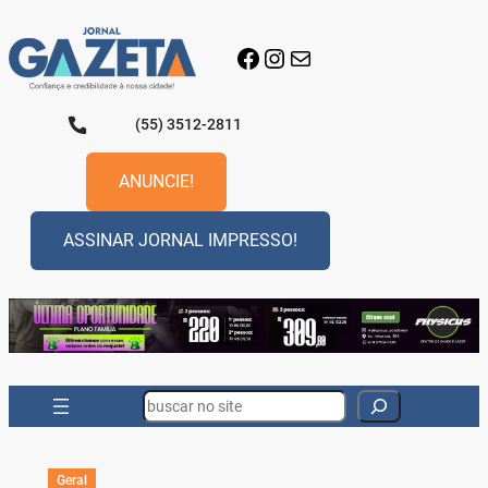
Pular
para
Facebook
Instagram
E-mail
o
conteúdo
(55) 3512-2811
ANUNCIE!
ASSINAR JORNAL IMPRESSO!
Search
Geral