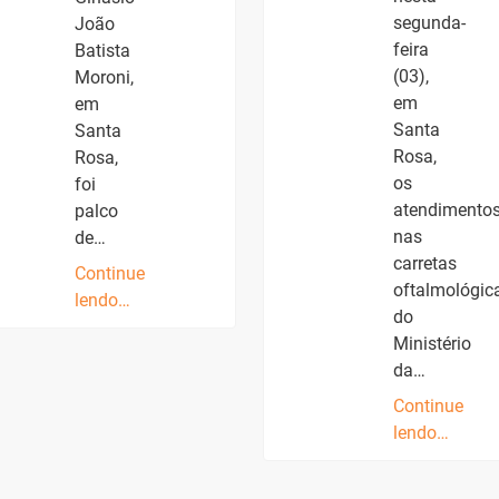
segunda-
João
feira
Batista
(03),
Moroni,
em
em
Santa
Santa
Rosa,
Rosa,
os
foi
atendimento
palco
nas
de…
carretas
Continue
oftalmológic
lendo…
do
Ministério
da…
Continue
lendo…