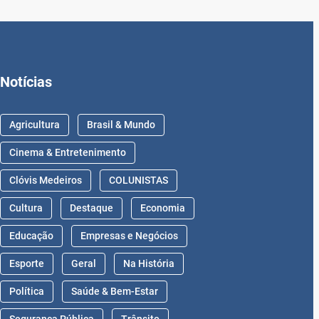
Notícias
Agricultura
Brasil & Mundo
Cinema & Entretenimento
Clóvis Medeiros
COLUNISTAS
Cultura
Destaque
Economia
Educação
Empresas e Negócios
Esporte
Geral
Na História
Política
Saúde & Bem-Estar