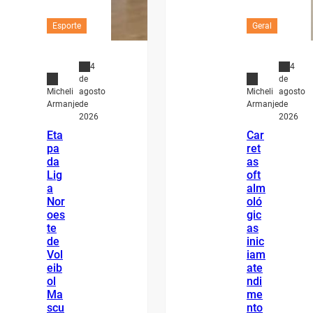
Esporte
Geral
4
4
de
de
agosto
agosto
Micheli
Micheli
de
de
Armanje
Armanje
2026
2026
Eta
Car
pa
ret
da
as
Lig
oft
a
alm
Nor
oló
oes
gic
te
as
de
inic
Vol
iam
eib
ate
ol
ndi
Ma
me
scu
nto