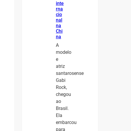
inte
rna
cio
nal
na
Chi
na
A
modelo
e
atriz
santarosense
Gabi
Rock,
chegou
ao
Brasil.
Ela
embarcou
para