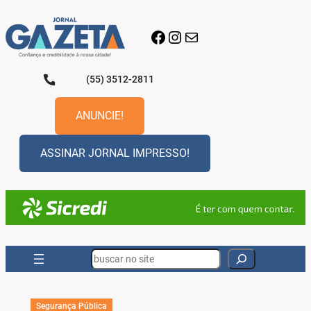
Pular
para
Facebook
Instagram
E-mail
o
conteúdo
(55) 3512-2811
ANUNCIE!
ASSINAR JORNAL IMPRESSO!
Search
Segurança Pública