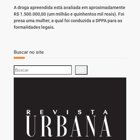
A droga apreendida está avaliada em aproximadamente
R$ 1.500.000,00 (um milhão e quinhentos mil reais). Foi
presa uma mulher, a qual foi conduzida a DPPA para as
formalidades legais.
Buscar no site
S
e
a
r
c
h