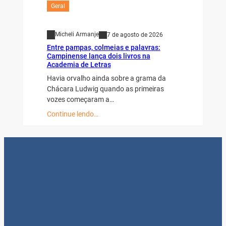
Geral
Micheli Armanje
7 de agosto de 2026
Entre pampas, colmeias e palavras:
Campinense lança dois livros na
Academia de Letras
Havia orvalho ainda sobre a grama da
Chácara Ludwig quando as primeiras
vozes começaram a…
Continue lendo…