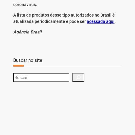
coronavírus.
A lista de produtos desse tipo autorizados no Brasil é
atualizada periodicamente e pode ser
acessada aqui
.
Agência Brasil
Buscar no site
S
e
a
r
c
h