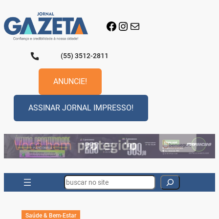
Pular
para
Facebook
Instagram
E-mail
o
conteúdo
(55) 3512-2811
ANUNCIE!
ASSINAR JORNAL IMPRESSO!
Search
Saúde & Bem-Estar