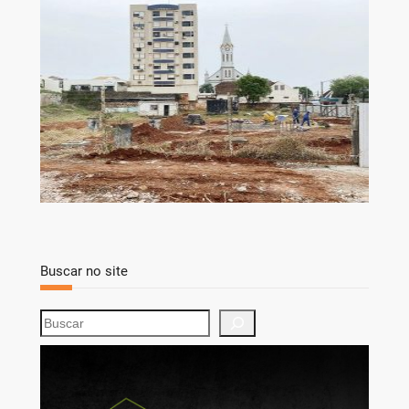
Buscar no site
S
e
a
r
c