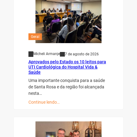
Geral
Micheli Armanje
7 de agosto de 2026
Aprovados pelo Estado os 10 leitos para
UTI Cardiológica do Hospital Vida &
Saúde
Uma importante conquista para a saúde
de Santa Rosa e da região foi alcançada
nesta…
Continue lendo…