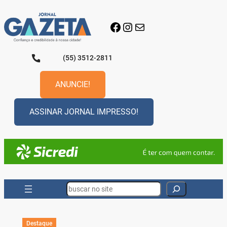
Pular
para
Facebook
Instagram
E-mail
o
conteúdo
(55) 3512-2811
ANUNCIE!
ASSINAR JORNAL IMPRESSO!
Search
Destaque