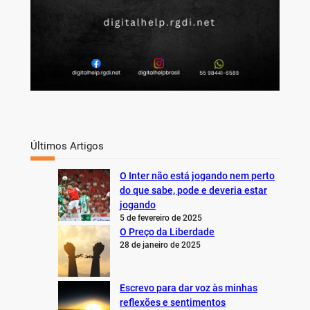
Últimos Artigos
O Inter não está jogando nem perto
do que sabe, pode e deveria estar
jogando
5 de fevereiro de 2025
O Preço da Liberdade
28 de janeiro de 2025
Escrevo para dar voz às minhas
reflexões e sentimentos