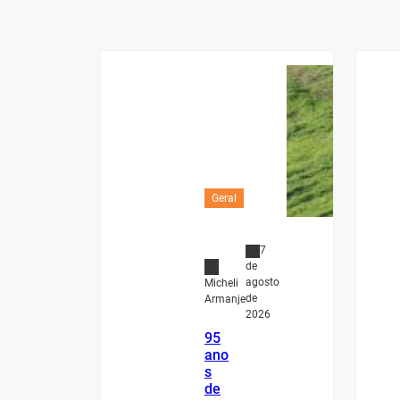
Geral
7
de
agosto
Micheli
de
Armanje
2026
95
ano
s
de