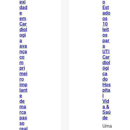
exi
o
dad
Est
e
ado
em
os
Car
10
diol
leit
ogi
os
a
par
ava
a
nça
UTI
co
Car
m
diol
pri
ógi
mei
ca
ro
do
imp
Hos
lant
pita
e
l
de
Vid
ma
a &
rca
Saú
pas
de
so
Uma
real