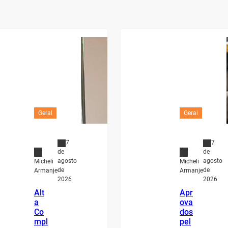
Geral
Geral
7
7
de
de
agosto
agosto
Micheli
Micheli
de
de
Armanje
Armanje
2026
2026
Alt
Apr
a
ova
Co
dos
mpl
pel