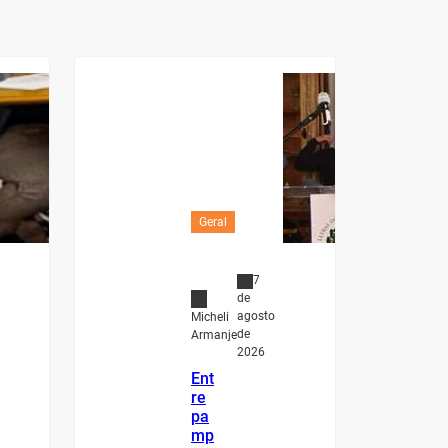
Geral
7
de
agosto
Micheli
de
Armanje
2026
Ent
re
pa
mp