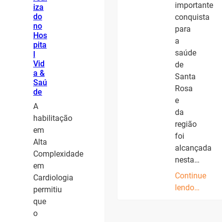
importante
iza
do
conquista
no
para
Hos
a
pita
saúde
l
Vid
de
a &
Santa
Saú
Rosa
de
e
A
da
habilitação
região
em
foi
Alta
alcançada
Complexidade
nesta…
em
Continue
Cardiologia
lendo…
permitiu
que
o