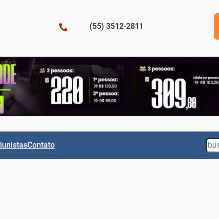
(55) 3512-2811
Sea
lunistas
Contato