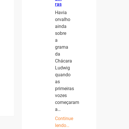
ras
Havia
orvalho
ainda
sobre
a
grama
da
Chácara
Ludwig
quando
as
primeiras
vozes
começaram
a…
Continue
lendo…