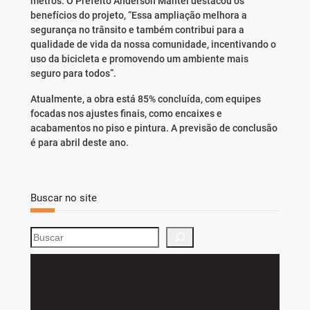
metros. O Prefeito Anderson Mantei destacou os
benefícios do projeto, “Essa ampliação melhora a
segurança no trânsito e também contribui para a
qualidade de vida da nossa comunidade, incentivando o
uso da bicicleta e promovendo um ambiente mais
seguro para todos”.
Atualmente, a obra está 85% concluída, com equipes
focadas nos ajustes finais, como encaixes e
acabamentos no piso e pintura. A previsão de conclusão
é para abril deste ano.
Buscar no site
S
e
a
r
c
h