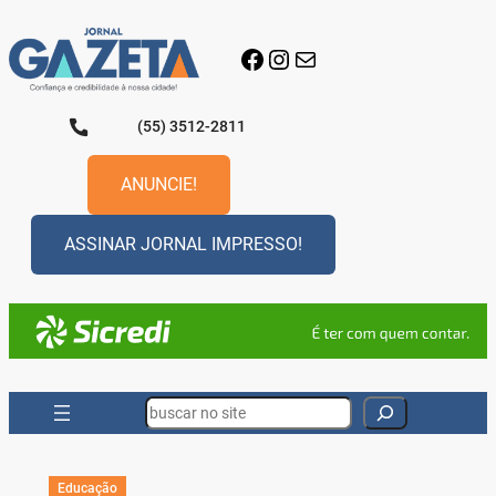
Pular
para
Facebook
Instagram
E-mail
o
conteúdo
(55) 3512-2811
ANUNCIE!
ASSINAR JORNAL IMPRESSO!
Search
Educação