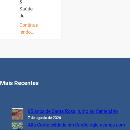
&
Saúde,
de…
Continue
lendo…
Mais Recentes
95 anos de Santa Rosa, rumo ao Centenário
7 de agosto de 2026
Alta Complexidade em Cardiologia avança com