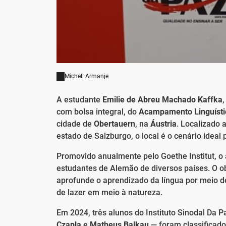
Micheli Armanje
A estudante
Emilie de Abreu Machado Kaffka
com bolsa integral, do
Acampamento Linguístic
cidade de
Obertauern
, na
Áustria
. Localizado 
estado de Salzburgo, o local é o cenário ideal
Promovido anualmente pelo Goethe Institut,
estudantes de Alemão de diversos países. O ob
aprofunde o aprendizado da língua por meio de 
de lazer em meio à natureza.
Em 2024, três alunos do Instituto Sinodal Da 
Czapla
e
Matheus Balkau
— foram classificados