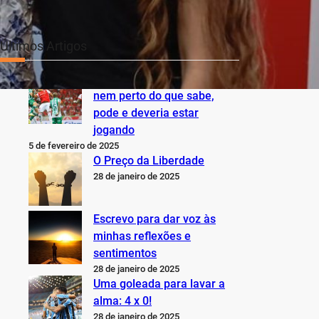
Últimos Artigos
O Inter não está jogando
nem perto do que sabe,
pode e deveria estar
jogando
5 de fevereiro de 2025
O Preço da Liberdade
28 de janeiro de 2025
Escrevo para dar voz às
minhas reflexões e
sentimentos
28 de janeiro de 2025
Uma goleada para lavar a
alma: 4 x 0!
28 de janeiro de 2025