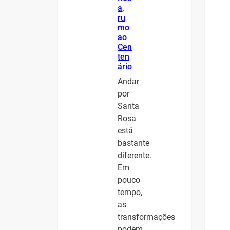
a,
ru
mo
ao
Cen
ten
ário
Andar
por
Santa
Rosa
está
bastante
diferente.
Em
pouco
tempo,
as
transformações
podem