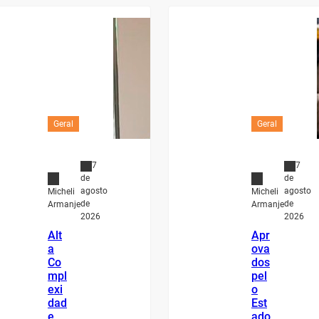
Geral
Geral
7
7
de
de
agosto
agosto
Micheli
Micheli
de
de
Armanje
Armanje
2026
2026
Alt
Apr
a
ova
Co
dos
mpl
pel
exi
o
dad
Est
e
ado