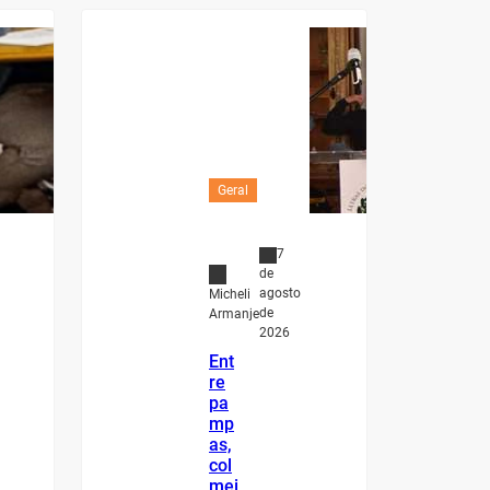
Geral
7
de
agosto
Micheli
de
Armanje
2026
Ent
re
pa
mp
as,
col
mei