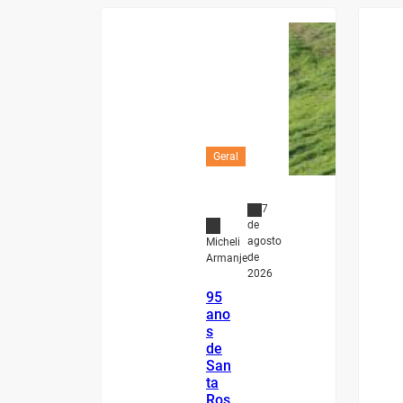
Geral
7
de
agosto
Micheli
de
Armanje
2026
95
ano
s
de
San
ta
Ros