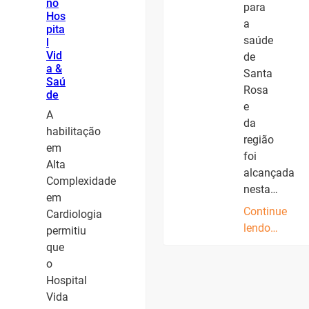
no
para
Hos
a
pita
saúde
l
Vid
de
a &
Santa
Saú
Rosa
de
e
A
da
habilitação
região
em
foi
Alta
alcançada
Complexidade
nesta…
em
Continue
Cardiologia
lendo…
permitiu
que
o
Hospital
Vida