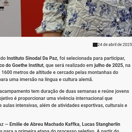
24 de abril de 2025
, do
Instituto Sinodal Da Paz
, foi selecionada para participar,
o do Goethe Institut
, que será realizado em
julho de 2025
, na
a 1600 metros de altitude e cercado pelas montanhas do
 para uma imersão na língua e cultura alemã.
 o acampamento tem duração de duas semanas e reúne jovens
jetivo é proporcionar uma vivência internacional que
aulas intensivas, além de atividades esportivas, culturais e
Paz —
Emilie de Abreu Machado Kaffka
,
Lucas Stangherlin
 para a primeira etapa do processo seletivo. A partir do