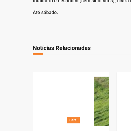
totalitário e despótico (sem sindicatos), ficará
Até sábado.
Notícias Relacionadas
Geral