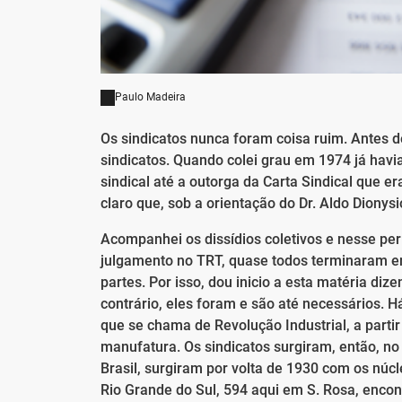
Paulo Madeira
Os sindicatos nunca foram coisa ruim. Antes de
sindicatos. Quando colei grau em 1974 já havia
sindical até a outorga da Carta Sindical que 
claro que, sob a orientação do Dr. Aldo Dionys
Acompanhei os dissídios coletivos e nesse per
julgamento no TRT, quase todos terminaram e
partes. Por isso, dou inicio a esta matéria diz
contrário, eles foram e são até necessários. 
que se chama de Revolução Industrial, a parti
manufatura. Os sindicatos surgiram, então, no p
Brasil, surgiram por volta de 1930 com os núcl
Rio Grande do Sul, 594 aqui em S. Rosa, encont