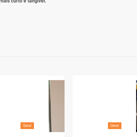
 mais curto e tangível.
Geral
Geral