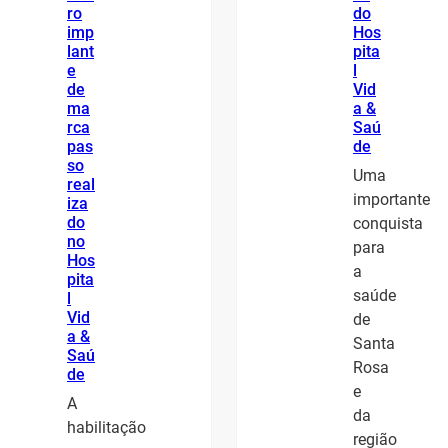
ro
do
imp
Hos
lant
pita
e
l
de
Vid
ma
a &
rca
Saú
pas
de
so
Uma
real
importante
iza
do
conquista
no
para
Hos
a
pita
saúde
l
Vid
de
a &
Santa
Saú
Rosa
de
e
A
da
habilitação
região