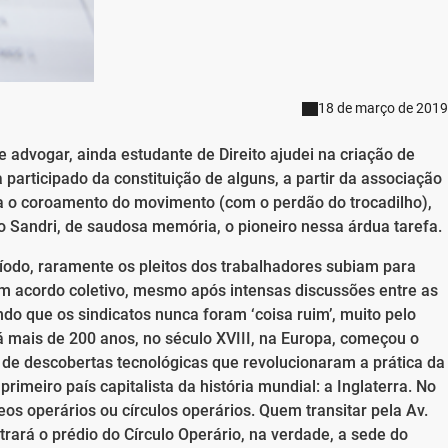
18 de março de 2019
 advogar, ainda estudante de Direito ajudei na criação de
 participado da constituição de alguns, a partir da associação
era o coroamento do movimento (com o perdão do trocadilho),
io Sandri, de saudosa memória, o pioneiro nessa árdua tarefa.
íodo, raramente os pleitos dos trabalhadores subiam para
m acordo coletivo, mesmo após intensas discussões entre as
endo que os sindicatos nunca foram ‘coisa ruim’, muito pelo
Há mais de 200 anos, no século XVIII, na Europa, começou o
r de descobertas tecnológicas que revolucionaram a prática da
rimeiro país capitalista da história mundial: a Inglaterra. No
eos operários ou círculos operários. Quem transitar pela Av.
rará o prédio do Círculo Operário, na verdade, a sede do