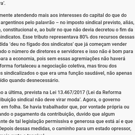
a’.
amente atendendo mais aos interesses do capital do que do
rgentinos pelo palavrão – no imposto sindical previsto, aliás,
, constitucional e, ao bulir no que não devia decretou o fim da
s sindicatos. Esse tributo representava 80% dos recursos dessas
ida ‘deu no fígado dos sindicatos’ que já começam vender
ndo o número de diretores e servidores e isso não é bom para
para a economia, pois sem essas agremiações não haverá
reforma fortaleceu a negociação coletiva, mas tirou dos
os sindicalizados o que era uma função saudável, não apenas
sídio quando desnecessário.
mo a última, prevista na Lei 13.467/2017 (Lei da Reforma
ribuição sindical não deve virar moda’. Agora, o governo
m folha. Se havia trabalhador que, por vontade própria ou
ando o pagamento da contribuição, duvido que algum
nte de tal legislação permissiva e generosa que está aí e que
. Depois dessas medidas, o caminho para um estado opressor,