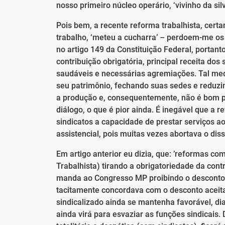
nosso primeiro núcleo operário, ‘vivinho da silv
Pois bem, a recente reforma trabalhista, cert
trabalho, ‘meteu a cucharra’ – perdoem-me os a
no artigo 149 da Constituição Federal, portanto
contribuição obrigatória, principal receita do
saudáveis e necessárias agremiações. Tal med
seu patrimônio, fechando suas sedes e reduzi
a produção e, consequentemente, não é bom 
diálogo, o que é pior ainda. É inegável que a 
sindicatos a capacidade de prestar serviços a
assistencial, pois muitas vezes abortava o dis
Em artigo anterior eu dizia, que: ’reformas co
Trabalhista) tirando a obrigatoriedade da cont
manda ao Congresso MP proibindo o desconto e
tacitamente concordava com o desconto aceit
sindicalizado ainda se mantenha favorável, dia
ainda virá para esvaziar as funções sindicais