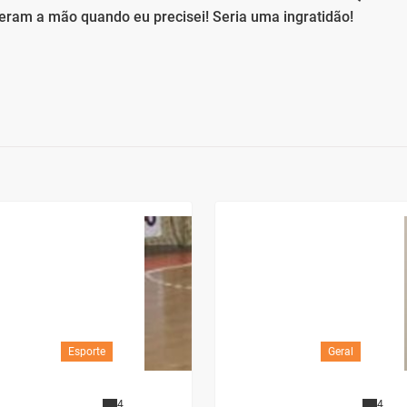
ram a mão quando eu precisei! Seria uma ingratidão!
Esporte
Geral
4
4