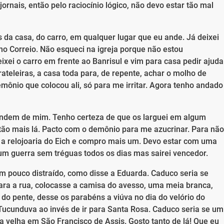
rnais, então pelo raciocínio lógico, não devo estar tão mal
da casa, do carro, em qualquer lugar que eu ande. Já deixei
 no Correio. Não esqueci na igreja porque não estou
ixei o carro em frente ao Banrisul e vim para casa pedir ajuda
rateleiras, a casa toda para, de repente, achar o molho de
emônio que colocou ali, só para me irritar. Agora tenho andado
condem de mim. Tenho certeza de que os larguei em algum
ão mais lá. Pacto com o demônio para me azucrinar. Para não
é a relojoaria do Eich e compro mais um. Devo estar com uma
um guerra sem tréguas todos os dias mas sairei vencedor.
 pouco distraído, como disse a Eduarda. Caduco seria se
para a rua, colocasse a camisa do avesso, uma meia branca,
 do pente, desse os parabéns a viúva no dia do velório do
ucunduva ao invés de ir para Santa Rosa. Caduco seria se um
 velha em São Francisco de Assis. Gosto tanto de lá! Que eu