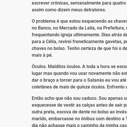
escrever crônicas, semanalmente para quatro jo
assim como dizem meus detratores.
O problema é que estou esquecendo as chaves 
no Banco, no Mercado da Leila, na Prefeitura,
frequentando igreja ultimamente. Dias atrás de
para a Célia, revirei freneticamente gavetas, p
chaves no bolso. Tenho certeza de que foi o d
mais à pé.
Óculos. Malditos óculos. A toda a hora se es
lugar mas quando vou usar novamente não est
dar o braço a torcer para o Satanás eu vou at
coletânea de mais de quinze óculos. Enfrento 
Então acho que não sou caduco. Sou apenas um
esquecesse de vestir as calças antes de sair 
outra preta, escova de dente no bolso ao invés
marido, embarcasse no ônibus com destino a T
dia não achasse mais o caminho da minha casa