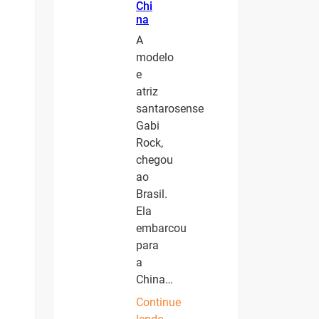
Chi
na
A
modelo
e
atriz
santarosense
Gabi
Rock,
chegou
ao
Brasil.
Ela
embarcou
para
a
China…
Continue