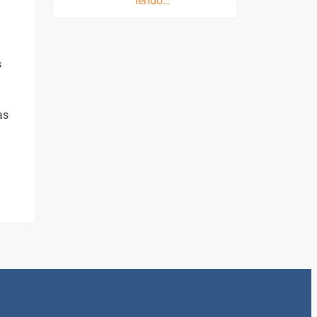
lendo…
s
as