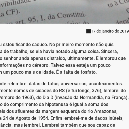
17 de janeiro de 2019
 estou ficando caduco. No primeiro momento não quis
a de trabalho, se ela havia notado alguma coisa. Sincera,
 o senhor anda apenas distraído, ultimamente. E lembrou que
nformações no cérebro. Talvez essa esteja um pouco
m pouco mais de idade. É a falta de fosfato.
te relembrei datas de fatos, aniversários, acontecimentos.
lmente nomes de cidades do RS (e fui longe, 376), lembrei do
mbro de 1963), do Dia D (invasão da Normandia, na França).
o do comprimento da hipotenusa é igual a soma dos
eis dos afluentes da margem esquerda do rio Amazonas,
ia 24 de Agosto de 1954. Enfim lembrei-me de dados inúteis,
ância, mas lembrei. Lembrei também que sou capaz de