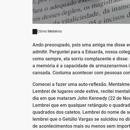
Clóvis Medeiros
Ando preocupado, pois uma amiga me disse eu
admitir. Perguntei para a Eduarda, nossa coleg
como sempre, ela sorriu complacente e disse:
a memória é a capacidade de armazenarmos i
cansada. Costuma acontecer com pessoas com u
Comecei a fazer uma auto-reflexão. Mentalmen
Lembrei de lugares onde estive, recitei menta
dia em que mataram John Kennedy (22 de Nove
Lembrei que em qualquer retângulo o quadrad
quadrados dos catetos. Lembrei do nome de s
lembrei que o Getúlio Vargas se suicidou no d
de acontecimentos mais ou menos sem import