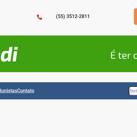
(55) 3512-2811
Sea
lunistas
Contato