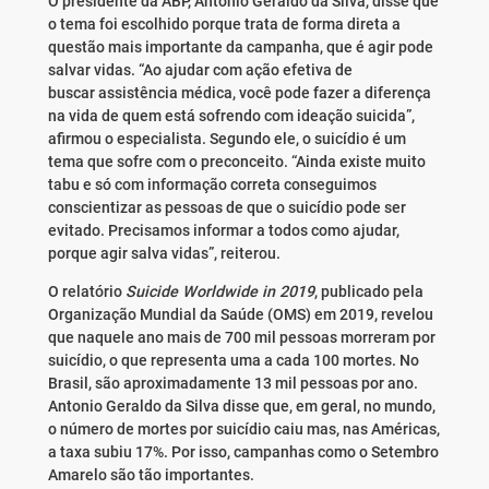
O presidente da ABP, Antonio Geraldo da Silva, disse que
o tema foi escolhido porque trata de forma direta a
questão mais importante da campanha, que é agir pode
salvar vidas. “Ao ajudar com ação efetiva de
buscar assistência médica, você pode fazer a diferença
na vida de quem está sofrendo com ideação suicida”,
afirmou o especialista. Segundo ele, o suicídio é um
tema que sofre com o preconceito. “Ainda existe muito
tabu e só com informação correta conseguimos
conscientizar as pessoas de que o suicídio pode ser
evitado. Precisamos informar a todos como ajudar,
porque agir salva vidas”, reiterou.
O relatório
Suicide Worldwide in 2019
, publicado pela
Organização Mundial da Saúde (OMS) em 2019, revelou
que naquele ano mais de 700 mil pessoas morreram por
suicídio, o que representa uma a cada 100 mortes. No
Brasil, são aproximadamente 13 mil pessoas por ano.
Antonio Geraldo da Silva disse que, em geral, no mundo,
o número de mortes por suicídio caiu mas, nas Américas,
a taxa subiu 17%. Por isso, campanhas como o Setembro
Amarelo são tão importantes.