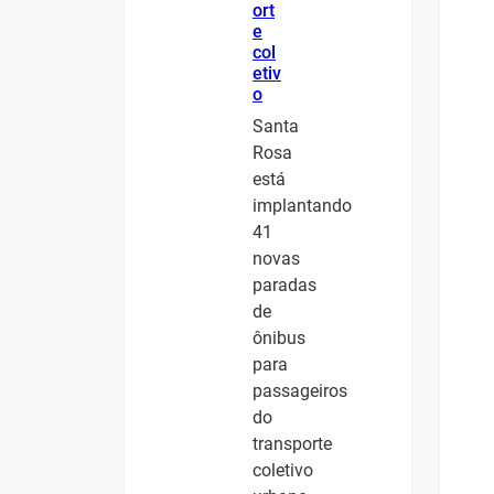
ort
e
col
etiv
o
Santa
Rosa
está
implantando
41
novas
paradas
de
ônibus
para
passageiros
do
transporte
coletivo