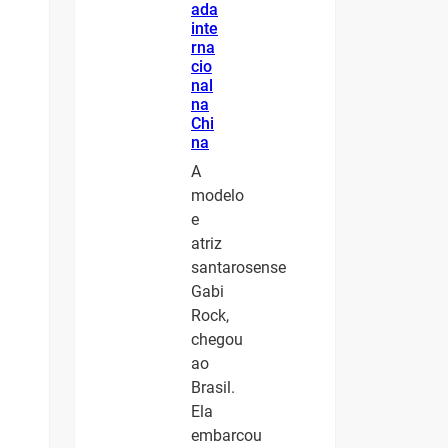
ada
inte
rna
cio
nal
na
Chi
na
A
modelo
e
atriz
santarosense
Gabi
Rock,
chegou
ao
Brasil.
Ela
embarcou