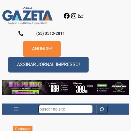
Pular
para
Facebook
Instagram
E-mail
o
conteúdo
(55) 3512-2811
ANUNCIE!
ASSINAR JORNAL IMPRESSO!
Search
Destaque