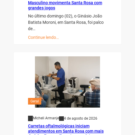
Masculino movimenta Santa Rosa com
grandes jogos
No último domingo (02), o Ginásio João
Batista Moroni, em Santa Rosa, foi palco
de…
Continue lendo…
Geral
Micheli Armanje
4 de agosto de 2026
Carretas oftalmológicas iniciam
atendimentos em Santa Rosa com mais