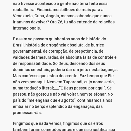
não tivesse acontecido a gente não teria feito essa
roubalheira. Financiamos bilhões de reais para a
Venezuela, Cuba, Angola, mesmo sabendo que nunca
iriam nos devolver? Ora Zé, tu não entende de relações
internacionais.
E assim se passam quinhentos anos de história do
Brasil, história de arrogância absoluta, de burrice
governamental, de corrupção, de prepotência, de
vaidades desmesuradas, de absoluta falta de controle e
de responsabilidade. Só Deus, descendo dos seus
domínios celestiais, poderia dar um jeito nesta bagunça.
Mas confesso que estou descrente. Faz tempo que Ele
não vem por aqui. Nem em Tuparendi, cujo nome seria,
numa tradução literal;___”E Deus passou por aqui”. Se
passou, não gostou e não vai voltar, nem telefonar. No
país do “me engana que eu gosto”, continuamos a nos
embalar no berço esplêndido da enganação, das
promessas vãs.
Fingimos que nada vemos, fingimos que os erros
também foram cometidos antes e que isso justifica sua