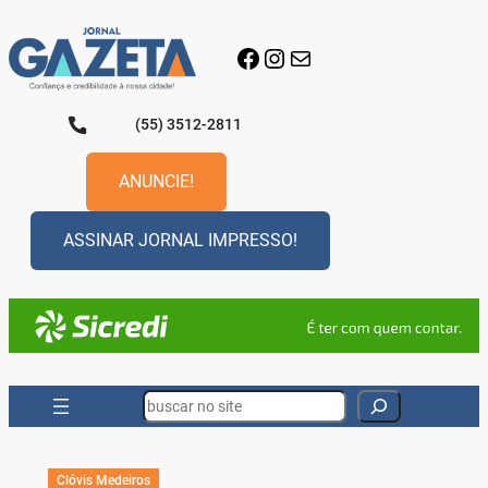
Pular
para
Facebook
Instagram
E-mail
o
conteúdo
(55) 3512-2811
ANUNCIE!
ASSINAR JORNAL IMPRESSO!
Search
Clóvis Medeiros