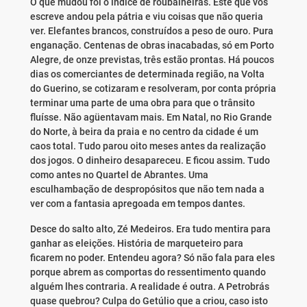
O que mudou foi o índice de roubalheiras. Este que vos
escreve andou pela pátria e viu coisas que não queria
ver. Elefantes brancos, construídos a peso de ouro. Pura
enganação. Centenas de obras inacabadas, só em Porto
Alegre, de onze previstas, três estão prontas. Há poucos
dias os comerciantes de determinada região, na Volta
do Guerino, se cotizaram e resolveram, por conta própria
terminar uma parte de uma obra para que o trânsito
fluísse. Não agüentavam mais. Em Natal, no Rio Grande
do Norte, à beira da praia e no centro da cidade é um
caos total. Tudo parou oito meses antes da realização
dos jogos. O dinheiro desapareceu. E ficou assim. Tudo
como antes no Quartel de Abrantes. Uma
esculhambação de despropósitos que não tem nada a
ver com a fantasia apregoada em tempos dantes.
Desce do salto alto, Zé Medeiros. Era tudo mentira para
ganhar as eleições. História de marqueteiro para
ficarem no poder. Entendeu agora? Só não fala para eles
porque abrem as comportas do ressentimento quando
alguém lhes contraria. A realidade é outra. A Petrobrás
quase quebrou? Culpa do Getúlio que a criou, caso isto