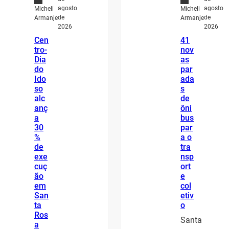
agosto
agosto
Micheli
Micheli
de
de
Armanje
Armanje
2026
2026
Cen
41
tro-
nov
Dia
as
do
par
Ido
ada
so
s
alc
de
anç
ôni
a
bus
30
par
%
a o
de
tra
exe
nsp
cuç
ort
ão
e
em
col
San
etiv
ta
o
Ros
Santa
a