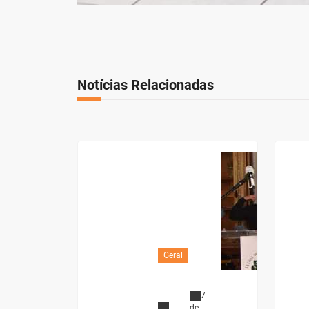
Notícias Relacionadas
Geral
7
de