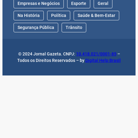
Empresas e Negócios
Esporte
Geral
Na História
Política
Saúde & Bem-Estar
Segurança Pública
Trânsito
© 2024 Jornal Gazeta. CNPJ:
10.418.021/0001-85
–
Todos os Direitos Reservados – by
Digital Help Brasil