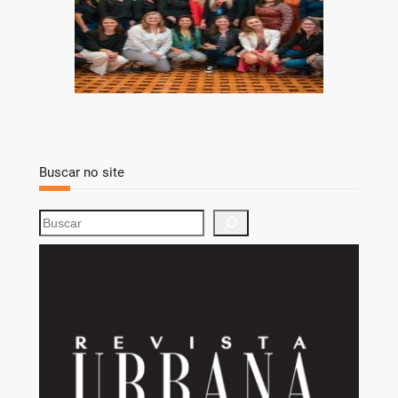
Buscar no site
S
e
a
r
c
h