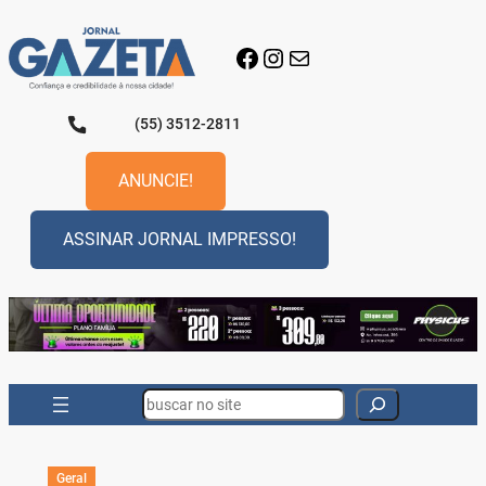
Pular
para
Facebook
Instagram
E-mail
o
conteúdo
(55) 3512-2811
ANUNCIE!
ASSINAR JORNAL IMPRESSO!
Search
Geral