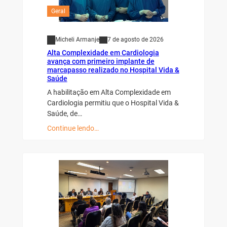
Geral
Micheli Armanje
7 de agosto de 2026
Alta Complexidade em Cardiologia
avança com primeiro implante de
marcapasso realizado no Hospital Vida &
Saúde
A habilitação em Alta Complexidade em
Cardiologia permitiu que o Hospital Vida &
Saúde, de…
Continue lendo…