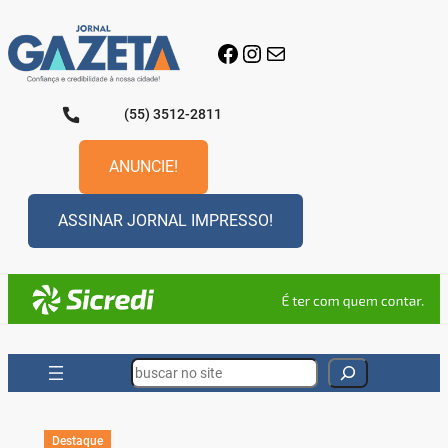
Pular
para
Facebook
Instagram
E-mail
o
conteúdo
(55) 3512-2811
ANUNCIE!
ASSINAR JORNAL IMPRESSO!
Search
Destaque