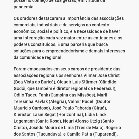
posse no começo de sua gestão, em virtude da
pandemia.
Os oradores destacaram a importância das associações
comerciais, industriais e de serviços no contexto
econômico, social e político, e a necessidade de haver
uma integração cada vez maior entre as entidades e os
poderes constituídos. É uma parceria que busca
soluções para o empreendedorismo e demais interesses
da comunidade regional.
Foram empossados em seus cargos de presidente das
associações regionais os senhores Vilmar José Christ
(Boa Vista do Buricá), Cleudir Luís Stürmer (Cândido
Godói, que também é diretor regional da Federasul),
Odilo Tadeu Fank (Campina das Missões), Marli
Teresinha Pavlak (Alegria), Valmir Pudell (Doutor
Maurício Cardoso), José Paulo Taborda (Giruá),
Kleriston Lasie Segat (Horizontina), Lídia Linck
Lagemann (Santa Rosa), Neuri Afonso Utzig (Santo
Cristo), Josildo Moura de Lima (Três de Maio), Rogério
dos Santos (Tucunduva), e Camila Patia (Tuparendi).