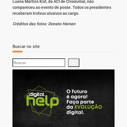
Luana Martins Kist, da ACI de Crissiumal, não
compareceu ao evento de posse. Todos os presidentes
receberam trofeus alusivos ao cargo.
Créditos das fotos: Donato Heinen
Buscar no site
S
e
a
r
c
h